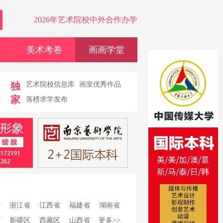
2026年艺术院校中外合作办学
美术考卷
画画学堂
卷
独
艺术院校信息库
画室优秀作品
家
堂
落榜求学发布
省
浙江省
江西省
福建省
湖南省
省
新疆区
西藏区
山西省
更多>>