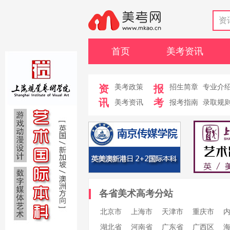
资
首页
美考资讯
资
美考政策
报
招生简章
专业介
讯
考
美考资讯
报考指南
录取规
各省美术高考分站
北京市
上海市
天津市
重庆市
湖北省
河南省
广东省
广西区