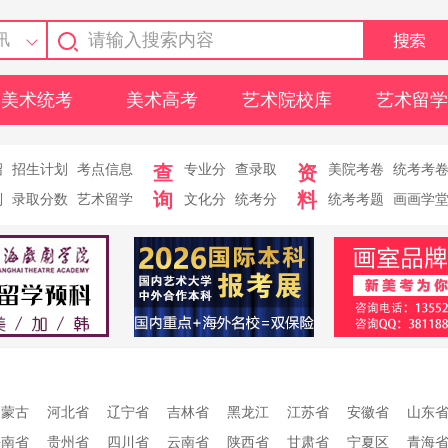
讯
美术统考
美术高考
艺术院校库
艺术留学
绍
招生计划
考点信息
查
专业分
查录取
资
美院考卷
统考考
询
料
则
录取分数
艺术留学
文化分
统考分
统考考题
画画学
内蒙古
河北省
辽宁省
吉林省
黑龙江
江苏省
安徽省
山东
海南省
贵州省
四川省
云南省
陕西省
甘肃省
宁夏区
青海