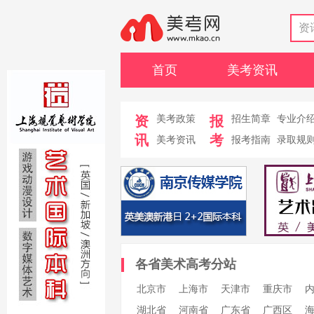
资
首页
美考资讯
资
美考政策
报
招生简章
专业介
讯
考
美考资讯
报考指南
录取规
各省美术高考分站
北京市
上海市
天津市
重庆市
湖北省
河南省
广东省
广西区