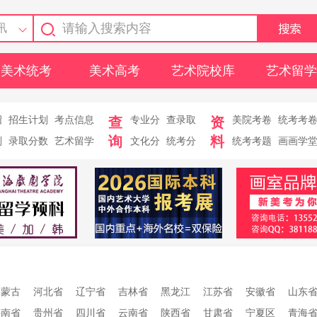
讯
美术统考
美术高考
艺术院校库
艺术留学
绍
招生计划
考点信息
查
专业分
查录取
资
美院考卷
统考考
询
料
则
录取分数
艺术留学
文化分
统考分
统考考题
画画学
内蒙古
河北省
辽宁省
吉林省
黑龙江
江苏省
安徽省
山东
海南省
贵州省
四川省
云南省
陕西省
甘肃省
宁夏区
青海