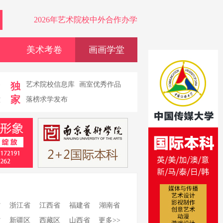
2026年艺术院校中外合作办学
美术考卷
画画学堂
卷
独
艺术院校信息库
画室优秀作品
家
堂
落榜求学发布
省
浙江省
江西省
福建省
湖南省
省
新疆区
西藏区
山西省
更多>>