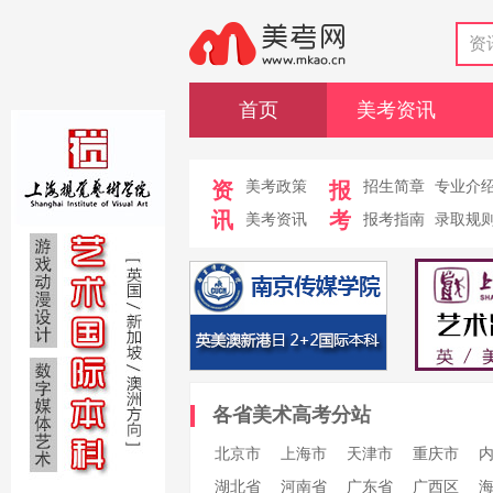
资
首页
美考资讯
资
美考政策
报
招生简章
专业介
讯
考
美考资讯
报考指南
录取规
各省美术高考分站
北京市
上海市
天津市
重庆市
湖北省
河南省
广东省
广西区