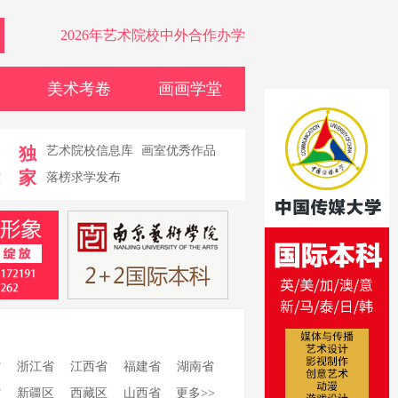
2026年艺术院校中外合作办学
美术考卷
画画学堂
卷
独
艺术院校信息库
画室优秀作品
家
堂
落榜求学发布
省
浙江省
江西省
福建省
湖南省
省
新疆区
西藏区
山西省
更多>>