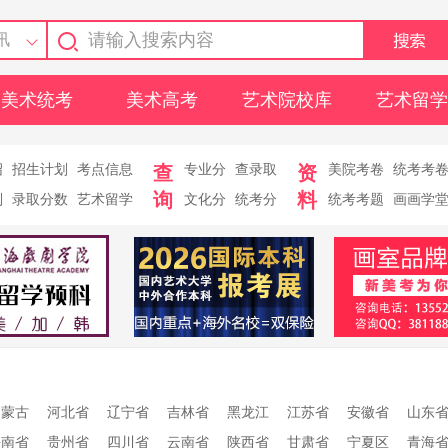
讯
美术统考
美术高考
艺术院校库
艺术留学
绍
招生计划
考点信息
查
专业分
查录取
资
美院考卷
统考考
询
料
则
录取分数
艺术留学
文化分
统考分
统考考题
画画学
内蒙古
河北省
辽宁省
吉林省
黑龙江
江苏省
安徽省
山东
海南省
贵州省
四川省
云南省
陕西省
甘肃省
宁夏区
青海