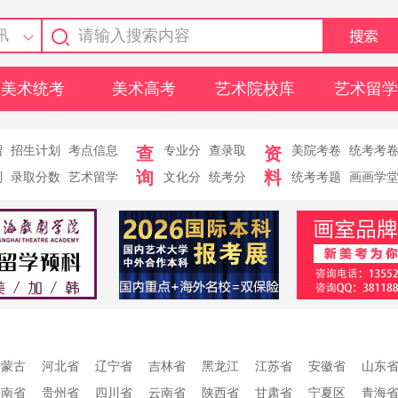
讯
美术统考
美术高考
艺术院校库
艺术留学
绍
招生计划
考点信息
查
专业分
查录取
资
美院考卷
统考考
询
料
则
录取分数
艺术留学
文化分
统考分
统考考题
画画学
内蒙古
河北省
辽宁省
吉林省
黑龙江
江苏省
安徽省
山东
海南省
贵州省
四川省
云南省
陕西省
甘肃省
宁夏区
青海