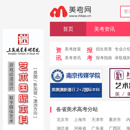
资
首页
美考资讯
资
美考政策
报
招生简章
专业介
讯
考
美考资讯
报考指南
录取规
各省美术高考分站
北京市
上海市
天津市
重庆市
湖北省
河南省
广东省
广西区