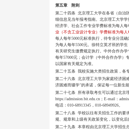
第五章 附则
第二十四条 北京理工大学在各省（自治
细信息见当年报考指南。北京理工大学学
经济学、社会工作专业学费标准为每人每年5
业（不含工业设计专业）学费标准为每人每年
每人每年5000元标准执行，待专业分流
为每人每年5500元。徐特立英才班的学
有关研究生缴费规定执行。中外合作办学
每年57000元；会计学（中外合作办学）
以国家有关规定为准。
第二十五条 我校实施大类招生政策，各
第二十六条 北京理工大学为家庭经济困难
济困难而辍学”的承诺，保证每一位新生
第二十七条 所有录取考生可以通过北京
https://admission.bit.edu.cn；E
电话：010-68913345，010-68949926。
第二十八条 学校以往有关招生工作的要
规、规章和上级有关政策变化，以变化后
第二十九条 本章程由北京理工大学招生