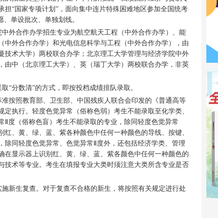
承担“国家专项计划”，面向集中连片特殊困难地区参加全国统考
志愿、单设批次、单独划线。
院中外合作办学招生专业为航空航天工程（中外合作办学）、能
（中外合作办学）和光电信息科学与工程（中外合作办学），由
曼技术大学）两校联合办学；北京理工大学管理与经济学院中外
，由中（北京理工大学）、英（瑞丁大学）两校联合办学，非英
取“分数清”的方式，即按投档成绩排队录取。
标准按照教育部、卫生部、中国残疾人联合会印发的《普通高等
规定执行。轻度色觉异常（俗称色弱）考生不能录取至化学类、
常Ⅱ度（俗称色盲）考生不能录取的专业，除同轻度色觉异常
别红、黄、绿、蓝、紫各种颜色中任何一种颜色的导线、按键、
，除同轻度色觉异常、色觉异常Ⅱ度外，还包括经济学类、管理
确在显示器上识别红、黄、绿、蓝、紫各颜色中任何一种颜色的
与技术等专业。考生在填报专业大类时须注意大类所含专业是否
实施新生复查。对于复查不合格的新生，将按照有关规定进行处