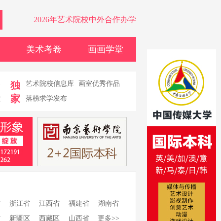
2026年艺术院校中外合作办学
美术考卷
画画学堂
卷
独
艺术院校信息库
画室优秀作品
家
堂
落榜求学发布
省
浙江省
江西省
福建省
湖南省
省
新疆区
西藏区
山西省
更多>>