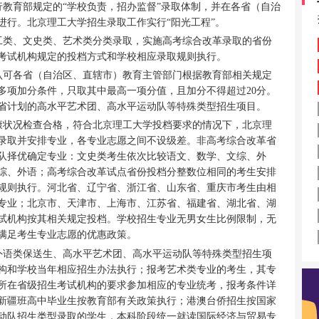
行教育部规定的“学校负责，招办监督”录取体制，并在各省（自治
进行。北京理工大学招生录取工作实行“阳光工程”。
工类、文史类、艺术类分类录取，实施高考综合改革录取的省份
考试机构规定的投档方式和学校相应录取规则执行。
认可各省（自治区、直辖市）教育主管部门根据教育部相关规定
多项加分条件，只取其中最高一项分值，且加分不得超过20分。
省计划的高水平艺术团、高水平运动队等特殊类型招生项目。
康状况检查合格，符合北京理工大学投档要求的情况下，北京理
录取并安排专业，各专业志愿之间不设级差。非高考综合改革省
队择优确定专业：文史类考生依次比较语文、数学、文综、外
综、外语；高考综合改革试点省份投档分整数位相同的考生安排
规则执行。河北省、辽宁省、浙江省、山东省、重庆市考生由相
专业；北京市、天津市、上海市、江苏省、福建省、湖北省、湖
试机构按其相关规定投档。学校招生专业无男女生比例限制，无
满足考生专业志愿的优惠政策。
外语类保送生、高水平艺术团、高水平运动队等特殊类型招生项
构和学校当年相应招生办法执行；报考艺术类专业的考生，其专
所在省级招生考试机构的要求参加相应的专业统考，报考条件详
新疆班高中毕业生按教育部有关政策执行；港澳台侨招生按国家
动队招生类型录取的学生，本科阶段统一就读国际经济与贸易专