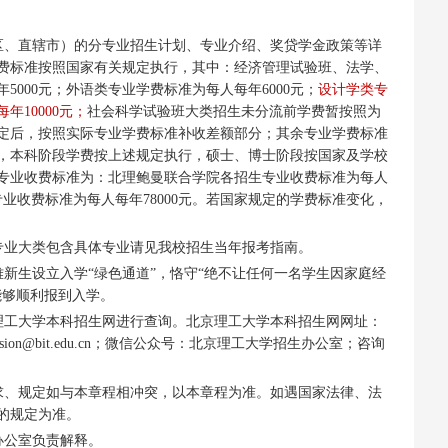
区、直辖市）的分专业招生计划、专业介绍、奖贷学金政策等详
费标准按照国家有关规定执行，其中：经济管理试验班、法学、
000元；外语类专业学费标准为每人每年6000元；
设计学类专
10000元；
社会科学试验班大类招生未分流前学费暂按照为
确定后，按照实际专业学费标准补收差额部分；其余专业学费标准
生，本科阶段学费按上述规定执行，硕士、博士阶段按国家及学校
专业收费标准为：北理鲍曼联合学院各招生专业收费标准为每人
专业收费标准为每人每年78000元。若国家规定的学费标准变化，
专业大类包含具体专业请见我校招生当年报考指南。
新生设立入学“绿色通道”，恪守“绝不让任何一名学生因家庭经
能够顺利报到入学。
理工大学本科招生网进行查询。北京理工大学本科招生网网址：
-mail：admission@bit.edu.cn；微信公众号：北京理工大学招生办公室；咨询
求、规定如与本章程相冲突，以本章程为准。如遇国家法律、法
的规定为准。
办公室负责解释。