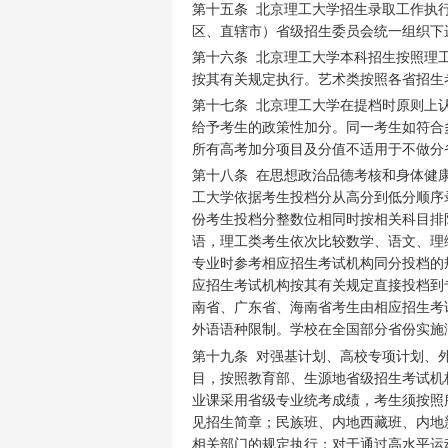
第十五条 北京理工大学招生录取工作执
区、直辖市）省级招生委员会统一组织下
第十六条 北京理工大学本科招生按照理
按其有关规定执行。艺术类按照各省招生
第十七条 北京理工大学在提档时原则上
给予考生的政策性加分。同一考生如符合
所有高考加分项目及分值不适用于不做分
第十八条 在思想政治品德考核和身体健
工大学依据考生投档分从高分到低分顺序
份考生投档分整数位相同时按相关科目排
语，理工类考生依次比较数学、语文、理
专业时参考相应招生考试机构同分投档的
应招生考试机构按其有关规定直接投档到
南省、广东省、海南省考生由相应招生考
外语语种限制。学校在全国部分省份实施
第十九条 对强基计划、高校专项计划、
目，按照教育部、生源地省级招生考试机
业课采用省级专业统考成绩，考生须按照
见招生简章；民族班、内地西藏班、内地
相关部门的规定执行；对于通过高水平运