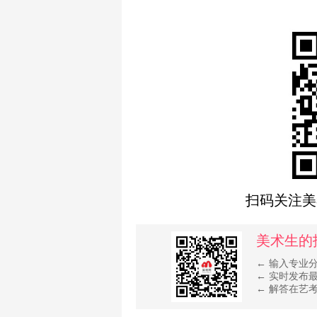
扫码关注美
美术生的
← 输入专业
← 实时发布
← 解答在艺