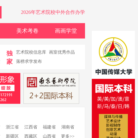
2026年艺术院校中外合作办学
美术考卷
画画学堂
卷
独
艺术院校信息库
画室优秀作品
家
堂
落榜求学发布
省
浙江省
江西省
福建省
湖南省
省
新疆区
西藏区
山西省
更多>>