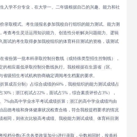
学生入学不分专业，在大学一、二年级根据自己的兴趣、能力和社
评价录取模式。考生须报名参加我校自行组织的能力测试。能力测
，考查考生灵活运用知识能力、创造性分析解决问题能力、逻辑
入面试的考生取得参加我校组织的体育科目测试的资格，该测试
所在省份第一批本科录取控制分数线（或特殊类型招生控制线），
定的相应最低录取控制分数线执行。我校根据在生源省（区、
与省级招生考试机构协商确定调阅考生档案的要求。
（折算成百分制）占综合成绩的60%，我校组织的能力测试成绩占
试占30%；浙江机试占22%，面试占5%，综合素质评价占3%），
价、7%由高中学业水平考试成绩折算；浙江的高中学业成绩均由
治品德考核和身体健康状况检查合格，符合我校提档要求的情况
绩相同，则依次比较高考成绩、我校能力测试成绩、体育科目测
考投档分数(不含各类政策加分)进行录取，分数相同时，按单科