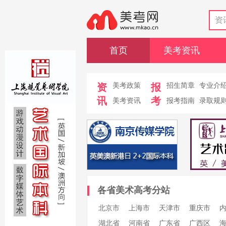
资
首页
美考资讯
资
美考政策
报
招生简章
专业介
讯
考
美考资讯
报考指南
录取规
各省美术高考分站
北京市
上海市
天津市
重庆市
湖北省
河南省
广东省
广西区