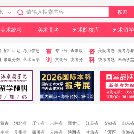
讯
美术统考
美术高考
艺术院校库
艺术留学
绍
招生计划
考点信息
查
专业分
查录取
资
美院考卷
统考考
询
料
则
录取分数
艺术留学
文化分
统考分
统考考题
画画学
内蒙古
河北省
辽宁省
吉林省
黑龙江
江苏省
安徽省
山东
海南省
贵州省
四川省
云南省
陕西省
甘肃省
宁夏区
青海