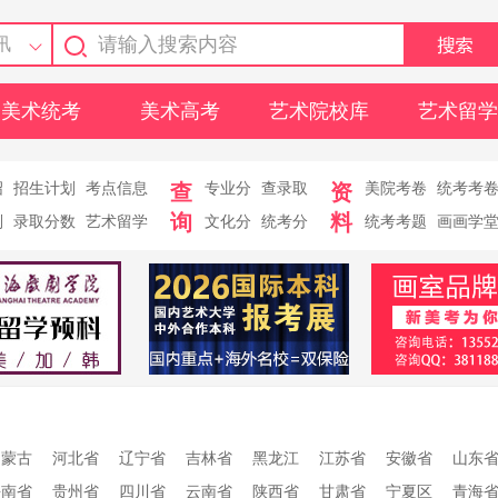
讯
美术统考
美术高考
艺术院校库
艺术留学
绍
招生计划
考点信息
查
专业分
查录取
资
美院考卷
统考考
询
料
则
录取分数
艺术留学
文化分
统考分
统考考题
画画学
内蒙古
河北省
辽宁省
吉林省
黑龙江
江苏省
安徽省
山东
海南省
贵州省
四川省
云南省
陕西省
甘肃省
宁夏区
青海