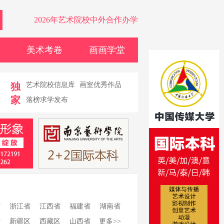
2026年艺术院校中外合作办学
美术考卷
画画学堂
卷
独
艺术院校信息库
画室优秀作品
家
堂
落榜求学发布
省
浙江省
江西省
福建省
湖南省
省
新疆区
西藏区
山西省
更多>>