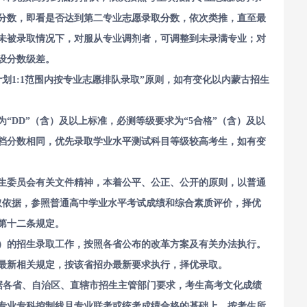
分数，即看是否达到第二专业志愿录取分数，依次类推，直至最
未被录取情况下，对服从专业调剂者，可调整到未录满专业；对
设分数级差。
划1:1范围内按专业志愿排队录取”原则，如有变化以内蒙古招生
“DD”（含）及以上标准，必测等级要求为“5合格”（含）及以
档分数相同，优先录取学业水平测试科目等级较高考生，如有变
生委员会有关文件精神，本着公平、公正、公开的原则，以普通
取依据，参照普通高中学业水平考试成绩和综合素质评价，择优
第十二条规定。
）的招生录取工作，按照各省公布的改革方案及有关办法执行。
最新相关规定，按该省招办最新要求执行，择优录取。
据各省、自治区、直辖市招生主管部门要求，考生高考文化成绩
专业专科控制线且专业联考或统考成绩合格的基础上，按考生所