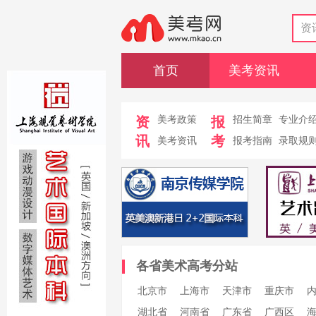
资
首页
美考资讯
资
美考政策
报
招生简章
专业介
讯
考
美考资讯
报考指南
录取规
各省美术高考分站
北京市
上海市
天津市
重庆市
湖北省
河南省
广东省
广西区