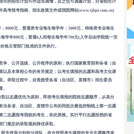
辖市的招生计划可作适当调增，反之也可调减计划，分省招生计
考报考指南、招生政策文件或我院网站(www.tjbpi.com.cn)
8000元，普通类专业每生每学年：5000元，特殊类专业每生
生每学年800元，普通6人间每生每学年700元(入学后由学院统一安
终价格主管部门批准的文件执行。
竞争、公开选拔、公开程序的原则；执行国家教育部和各省（自
策以及本章程公布的有关规定；以考生填报的志愿和高考文化课
取。录取过程中，自觉接受各省（自治区、直辖市）招生委员
督。
录取以志愿优先为原则，即按考生填报的院校志愿顺序，从高分
有当各省、自治区、直辖市公布的同批次最低控制线上第一志愿
第二志愿报考我校的考生，依此类推。实行平行志愿投档的省
部门规定的录取规则择优录取。
，即先按高分到低分排队，依次按照考生填报的专业志愿顺序录