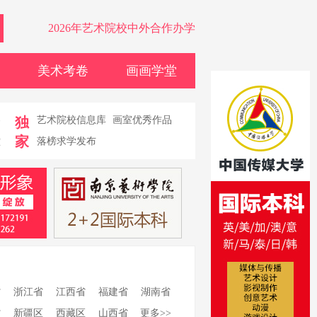
2026年艺术院校中外合作办学
美术考卷
画画学堂
卷
独
艺术院校信息库
画室优秀作品
家
堂
落榜求学发布
省
浙江省
江西省
福建省
湖南省
省
新疆区
西藏区
山西省
更多>>