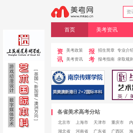
资
首页
美考资讯
资
美考政策
报
招生简章
专业介
讯
考
美考资讯
报考指南
录取规
各省美术高考分站
北京市
上海市
天津市
重庆市
湖北省
河南省
广东省
广西区