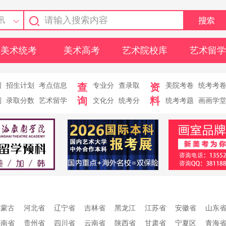
讯
美术统考
美术高考
艺术院校库
艺术留学
绍
招生计划
考点信息
查
专业分
查录取
资
美院考卷
统考考
询
料
则
录取分数
艺术留学
文化分
统考分
统考考题
画画学
内蒙古
河北省
辽宁省
吉林省
黑龙江
江苏省
安徽省
山东
海南省
贵州省
四川省
云南省
陕西省
甘肃省
宁夏区
青海