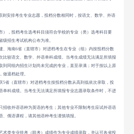
”原则安排考生专业志愿，投档分数相同时，按语文、数学、外语
市），投档考生选考科目须符合学校的专业（类）选考科目要
省级招生考试机构公布为准。
建、海南6省（直辖市）对进档考生在专业（组）内按投档分数
次比较语文、数学、外语单科成绩。当考生成绩无法满足所填报
取到同组内招生计划尚未完成的专业，直至录满；对于按以上原
，做退档处理。
庆5省（直辖市）对进档考生按投档分数从高到低依次录取，投
语单科成绩。当考生无法满足所填报专业志愿录取条件时，不进
只招收外语语种为英语的考生；其他专业不限制考生应试外语语
语、俄语课程，请其他语种考生谨慎填报。
艺术类专业统考（联考）成绩作为专业成绩录取，并认可各省投